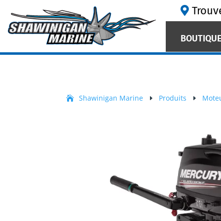
Trouv
BOUTIQUE
Shawinigan Marine
Produits
Mote
E
E