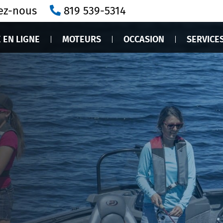
ez-nous
819 539-5314
 EN LIGNE
MOTEURS
OCCASION
SERVICE